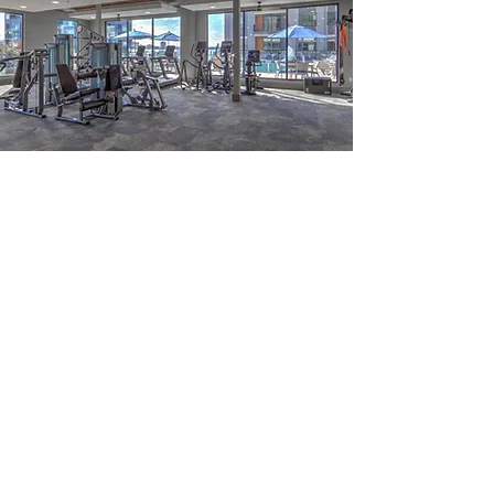
Servicio elevado
En The Lofts at Front Street, nuestro equipo
está listo para brindarte un servicio de atención
al cliente excepcional.
Nuestro objetivo es hacer su vida
excepcionalmente fácil, para que pueda