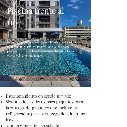
Piscina frente al
río
Relájese y rejuvenezca junto a la piscina mientras
ve pasar los yates, veleros y barcos. Nuestra
piscina infinity está sobre el río y te permite las
vistas más espectaculares.
Estacionamiento en garaje privado
Sistema de casilleros para paquetes para
la entrega de paquetes que incluye un
refrigerador para la entrega de alimentos
frescos
Amplio gimnasio con sala de